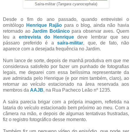
Saíra-militar (
Tangara cyanocephala
)
Desde o fim do ano passado, quando entrevistei o
ornitólogo
Henrique Rajão
para o blog, ainda não havia
retornado ao
Jardim Botânico
para observar aves. Quem
leu a
entrevista do Henrique
deve lembrar que seu
pássaro preferido é a
saíra-militar
, que, de fato, não
aparece com a desejada frequência no Jardim.
Num lance de sorte, depois de manhã produtiva em que me
considerava satisfeito por fazer um punhado de fotografias
legais, me deparei com essa belíssima representante da
ave admirada pelo Henrique (e por mim também, claro), ao
retornar ao veículo estacionado na área reservada aos
membros da
AAJB
, na Rua Pacheco Leão nº 1235.
A saíra parecia brigar com a própria imagem, refletida na
lataria do veículo estacionado bem próximo ao meu. Com a
câmera na mão, e depois de algumas tentativas frustradas,
fiz o registro fotográfico desse momento.
Também fiz um pequeno vídeo do episódio, que pode ser