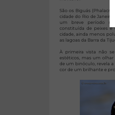
São os Biguás (Phalacroc
cidade do Rio de Janeiro
um breve período no
constituída de peixes e
cidade, ainda menos pol
as lagoas da Barra da Tiju
À primeira vista não s
estéticos, mas um olhar
de um binóculo, revela a
cor de um brilhante e pr