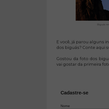
Biguás re
E você, já parou alguns 
dos biguás? Conte aqui s
Gostou da foto dos bigu
vai gostar da primeira fo
Cadastre-se
Nome