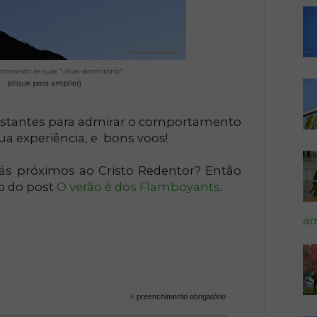
tornando às suas "ilhas-dormitório"
(clique para ampliar)
instantes para admirar o comportamento
ua experiência, e bons voos!
ás próximos ao Cristo Redentor? Então
to do post
O verão é dos Flamboyants
.
am
*
preenchimento obrigatório