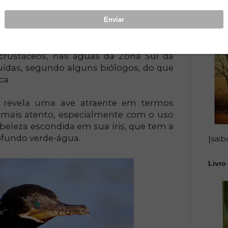
orax brasilianus), que ocupam o céu da
 durante boa parte do ano, à exceção de
 inverno, em busca de uma dieta
 crustáceos, nas águas da Zona Sul da
uídas, segundo alguns biólogos, do que
ca.
e revela uma ave atraente em termos
 mais atento, especialmente com o uso
 beleza escondida em sua íris, que tem a
ofundo verde-água.
[saib
Livro 