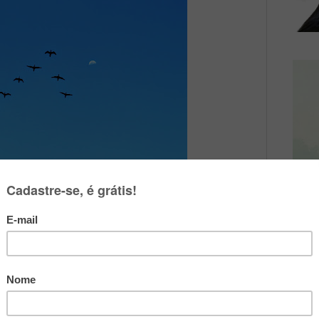
m sua típica formação em "V"
merosos e com um bater de asas
 firmamento desde o início da manhã.
guras semelhantes à letra "V" de nosso
Livro
ção com a Esquadrilha da Fumaça é