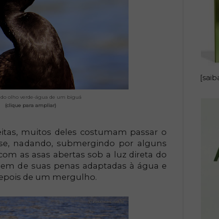
[saib
 do olho verde-água de um biguá
(clique para ampliar)
eitas, muitos deles costumam passar o
o-se, nadando, submergindo por alguns
om as asas abertas sob a luz direta do
cagem de suas penas adaptadas à água e
depois de um mergulho.