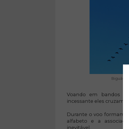
Biguás e
Voando em bandos nu
incessante eles cruzam o
Durante o voo formam fi
alfabeto e a associa
inevitável.