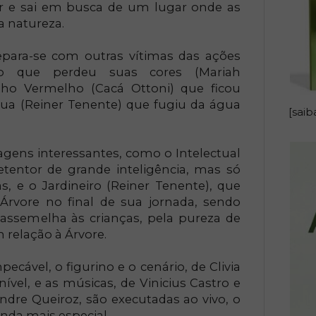
r e sai em busca de um lugar onde as
a natureza.
para-se com outras vítimas das ações
 que perdeu suas cores (Mariah
ho Vermelho (Cacá Ottoni) que ficou
gua (Reiner Tenente) que fugiu da água
[saib
agens interessantes, como o Intelectual
etentor de grande inteligência, mas só
, e o Jardineiro (Reiner Tenente), que
rvore no final de sua jornada, sendo
ssemelha às crianças, pela pureza de
relação à Árvore.
ecável, o figurino e o cenário, de Clivia
ível, e as músicas, de Vinicius Castro e
ndre Queiroz, são executadas ao vivo, o
nda mais especial.