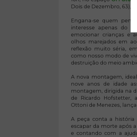
Dois de Dezembro, 63), no
Engana-se quem pensa s
interesse apenas do púb
emocionar crianças e a
olhos marejados em a
reflexão muito séria, e
como nosso modo de viv
destruição do meio ambi
A nova montagem, ideali
nove anos de idade as
montagem, dirigida na dé
de Ricardo Hofstetter,
Ottoni de Menezes, lança
A peça conta a história
escapar da morte após 
e contando com a ajuda