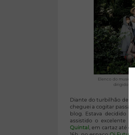
Elenco do musical i
dirigido po
Diante do turbilhão de a
cheguei a cogitar passar
blog. Estava decidido a 
assistido o excelente mu
Quintal
, em cartaz até o
16h, no espaço
Oi Futuro