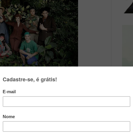
nfantil, 'A Árvore que Fugiu do Quintal',
r Zé Helou - (Foto: Divulgação)
contecimentos no país nos últimos dias,
 essa semana sem publicar nada aqui no
levar essa ideia adiante, não houvesse
Livro
sical infantil
A Árvore Que Fugiu Do
 dia 29 de maio, aos sábados e domingos,
, localizado no bairro do Flamengo (Rua