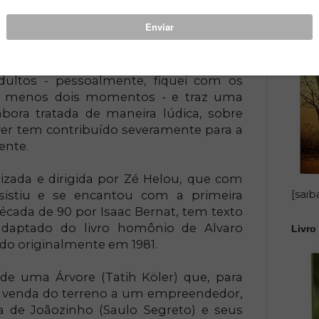
 Rio de Janeiro.
e tratar de história que desperte o
lico infantil. A narrativa é capaz de
dultos - pessoalmente, fiquei com os
o menos dois momentos - e traz uma
mbora tratada de maneira lúdica, sobre
er tem contribuído severamente para a
ente.
zada e dirigida por Zé Helou, que com
[saib
sistiu e se encantou com a primeira
cada de 90 por Isaac Bernat, tem texto
 adaptado do livro homônio de Alvaro
Livro 
do originalmente em 1981.
 de uma Árvore (Tatih Köler) que, para
a venda do terreno a um empreendedor,
 de Joãozinho (Saulo Segreto) e seus