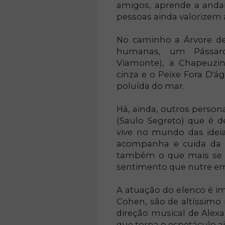
amigos, aprende a anda
pessoas ainda valorizem 
No caminho a Árvore de
humanas, um Pássaro
Viamonte), a Chapeuzin
cinza e o Peixe Fora D'á
poluída do mar.
Há, ainda, outros person
(Saulo Segreto) que é d
vive no mundo das ideias
acompanha e cuida da Á
também o que mais se a
sentimento que nutre em 
A atuação do elenco é imp
Cohen, são de altíssimo n
direção musical de Alexa
que torna o espetáculo ai