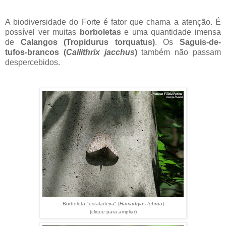
A biodiversidade do Forte é fator que chama a atenção. É
possível ver muitas
borboletas
e uma quantidade imensa
de
Calangos (Tropidurus torquatus)
. Os
Saguis-de-
tufos-brancos (
Callithrix jacchus
)
também não passam
despercebidos.
Borboleta "estaladeira" (
Hamadryas februa
)
(clique para ampliar)