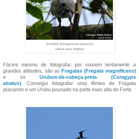
Pombão (Patagioenas picazuro)
(clique para ampliar)
Fáceis mesmo de fotografar, por voarem lentamente a
grandes altitudes, são as
Fragatas (
Fregata magnificens
)
e os
Urubus-de-cabeça-preta (
Coragyps
atratus
)
. Consegui fotografar uma fêmea de Fragata
planando e um Urubu pousado na parte mais alta do Forte.