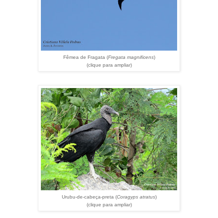
Fêmea de Fragata (
Fregata magnificens
)
(clique para ampliar)
Urubu-de-cabeça-preta (
Coragyps atratus
)
(clique para ampliar)