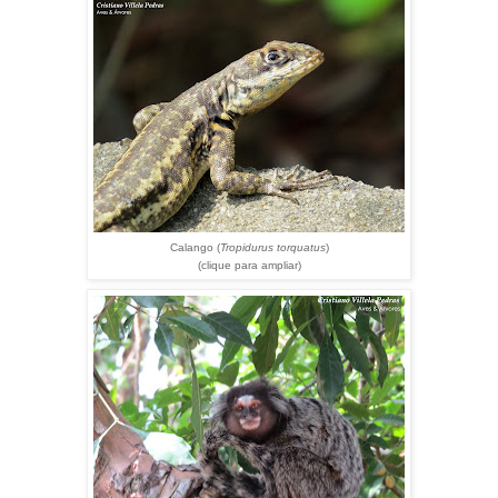
Calango (
Tropidurus torquatus
)
(clique para ampliar)