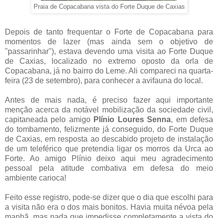
Praia de Copacabana vista do Forte Duque de Caxias
Depois de tanto frequentar o Forte de Copacabana para
momentos de lazer (mas ainda sem o objetivo de
"passarinhar"), estava devendo uma visita ao Forte Duque
de Caxias, localizado no extremo oposto da orla de
Copacabana, já no bairro do Leme. Ali compareci na quarta-
feira (23 de setembro), para conhecer a avifauna do local.
Antes de mais nada, é preciso fazer aqui importante
menção acerca da notável mobilização da sociedade civil,
capitaneada pelo amigo
Plínio Loures Senna
, em defesa
do tombamento, felizmente já conseguido, do Forte Duque
de Caxias, em resposta ao descabido projeto de instalação
de um teleférico que pretendia ligar os morros da Urca ao
Forte. Ao amigo Plínio deixo aqui meu agradecimento
pessoal pela atitude combativa em defesa do meio
ambiente carioca!
Feito esse registro, pode-se dizer que o dia que escolhi para
a visita não era o dos mais bonitos. Havia muita névoa pela
manhã, mas nada que impedisse completamente a vista do