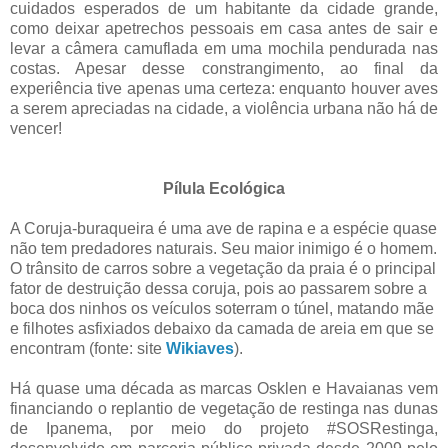
cuidados esperados de um habitante da cidade grande,
como deixar apetrechos pessoais em casa antes de sair e
levar a câmera camuflada em uma mochila pendurada nas
costas. Apesar desse constrangimento, ao final da
experiência tive apenas uma certeza: enquanto houver aves
a serem apreciadas na cidade, a violência urbana não há de
vencer!
Pílula Ecológica
A Coruja-buraqueira é uma ave de rapina e a espécie quase
não tem predadores naturais. Seu maior inimigo é o homem.
O trânsito de carros sobre a vegetação da praia é o principal
fator de destruição dessa coruja, pois ao passarem sobre a
boca dos ninhos os veículos soterram o túnel, matando mãe
e filhotes asfixiados debaixo da camada de areia em que se
encontram (fonte: site
Wikiaves
).
Há quase uma década as marcas Osklen e Havaianas vem
financiando o replantio de vegetação de restinga nas dunas
de Ipanema, por meio do projeto #SOSRestinga,