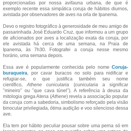
proporcionadas por nossa avifauna urbana, de que é
exemplo recente essa simpática coruja de hábitos diurnos,
avistada por observadores de aves na orla de Ipanema.
Devo o registro fotográfico à generosidade de meu amigo de
passarinhada José Eduardo Cruz, que informou a um grupo
de aficionados por aves a localização exata da coruja, por
ele avistada há cerca de uma semana, na Praia de
Ipanema, às 7h30. Fotografei a coruja nesse mesmo
horário, uma semana depois.
Essa ave é popularmente conhecida pelo nome
Coruja-
buraqueira
, por cavar buracos no solo para nidificar e
refugiar-se, o que justifica também seu nome
científico,
Athene cunicularia
(
cunicularia
a significar
"mineiro" ou "que cava túnel"). A referência à deusa da
mitologia grega Atena (
Athene
) revela a associação popular
da coruja com a sabedoria, simbolismo reforçado pela visão
binocular privilegiada, ótima audição e voo silencioso dessa
ave.
Ela tem por hábito peculiar pousar sobre uma perna só em